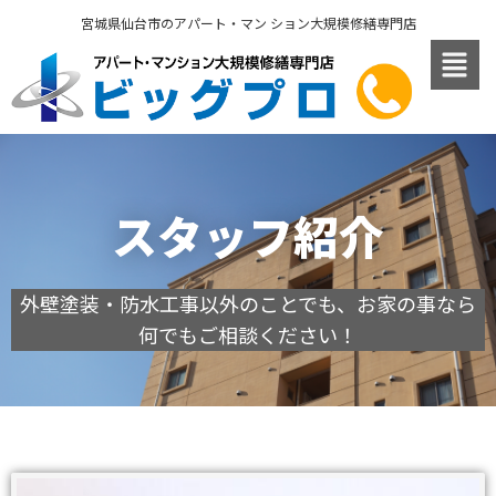
内
宮城県仙台市のアパート・マン ション大規模修繕専門店
容
を
ス
キ
ッ
プ
スタッフ紹介
外壁塗装・防水工事以外のことでも、お家の事なら
何でもご相談ください！