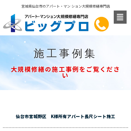
内
宮城県仙台市のアパート・マン ション大規模修繕専門店
容
を
ス
キ
ッ
プ
施工事例集
大規模修繕の施工事例をご覧くださ
い
仙台市宮城野区 K様所有アパート長尺シート施工